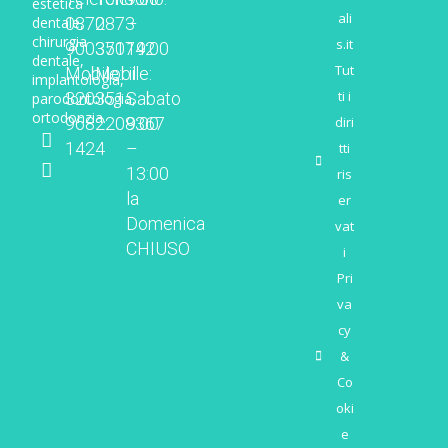
estetica
ali
dentale,
0872
0873
–
chirurgia
s.it
900350
371742
19:00
dentale,
Tut
Mobile:
Mobile:
il
implantologia,
ti i
320
351
Sabato
parodontologia,
ortodonzia.
diri
968
2208367
9:00
1424
–
tti
13:00
ris
la
er
Domenica
vat
CHIUSO
i
Pri
va
cy
&
Co
oki
e