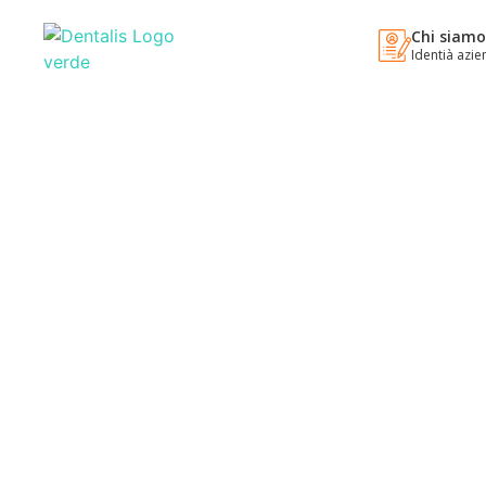
Chi siam
Identià azie