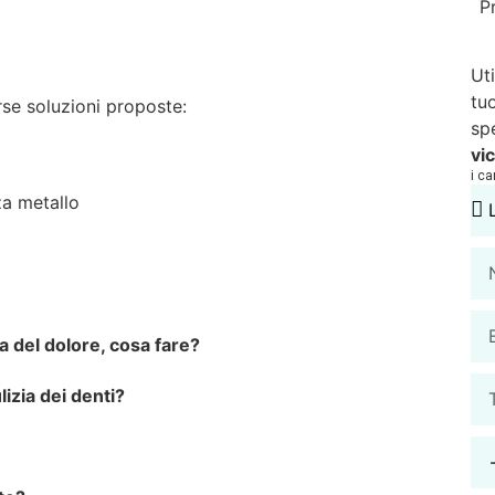
P
Ut
tu
erse soluzioni proposte:
sp
vi
i c
za metallo
a del dolore, cosa fare?
izia dei denti?