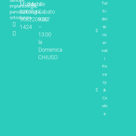
dentale,
Tut
Mobile:
Mobile:
il
implantologia,
ti i
320
351
Sabato
parodontologia,
ortodonzia.
diri
968
2208367
9:00
1424
–
tti
13:00
ris
la
er
Domenica
vat
CHIUSO
i
Pri
va
cy
&
Co
oki
e