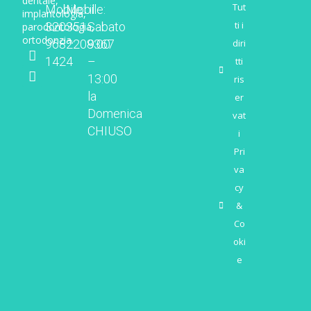
dentale,
Tut
Mobile:
Mobile:
il
implantologia,
ti i
320
351
Sabato
parodontologia,
ortodonzia.
diri
968
2208367
9:00
1424
–
tti
13:00
ris
la
er
Domenica
vat
CHIUSO
i
Pri
va
cy
&
Co
oki
e