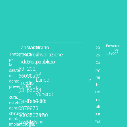
Powered
Lanciano
Vasto
Orario
20
by
Laycon
Trattamenti
Zona
Circonvallazione
al
26
per
industriale
Histoniense
pubblico
Co
la
63
202,
py
salute
da
dei
66030
Vasto,
rig
Lunedì
denti:
Treglio
CH
ht
prevenzione
a
(CH)
66054
e
De
Venerdì
cura,
nt
Telefono:
Telefono:
9:00
estetica
ali
dentale,
0872
0873
–
chirurgia
s.it
900350
371742
19:00
dentale,
Tut
Mobile:
Mobile:
il
implantologia,