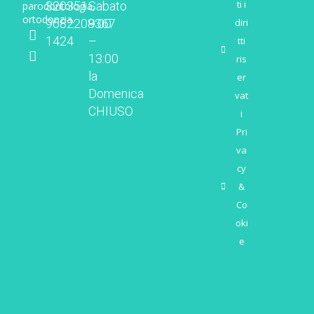
ti i
320
351
Sabato
parodontologia,
ortodonzia.
diri
968
2208367
9:00
1424
–
tti
13:00
ris
la
er
Domenica
vat
CHIUSO
i
Pri
va
cy
&
Co
oki
e