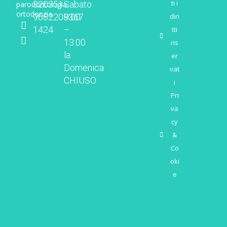
ti i
320
351
Sabato
parodontologia,
ortodonzia.
diri
968
2208367
9:00
1424
–
tti
13:00
ris
la
er
Domenica
vat
CHIUSO
i
Pri
va
cy
&
Co
oki
e