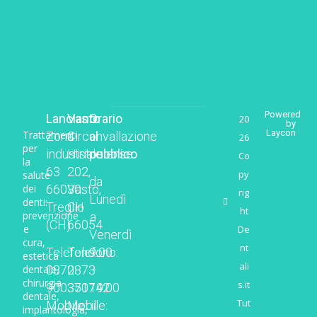
Powered
Lanciano
Vasto
Orario
20
by
Laycon
Trattamenti
Zona
Circonvallazione
al
26
per
industriale
Histoniense
pubblico
Co
la
63
202,
py
salute
da
dei
66030
Vasto,
rig
Lunedì
denti:
Treglio
CH
ht
prevenzione
a
(CH)
66054
e
De
Venerdì
cura,
nt
Telefono:
Telefono:
9:00
estetica
ali
dentale,
0872
0873
–
chirurgia
s.it
900350
371742
19:00
dentale,
Tut
Mobile:
Mobile:
il
implantologia,